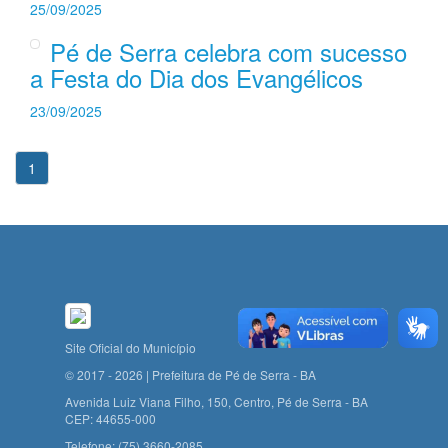
25/09/2025
Pé de Serra celebra com sucesso
a Festa do Dia dos Evangélicos
23/09/2025
1
Site Oficial do Município
© 2017 - 2026 | Prefeitura de Pé de Serra - BA
Avenida Luiz Viana Filho, 150, Centro, Pé de Serra - BA
CEP: 44655-000
Telefone:
(75) 3660-2085