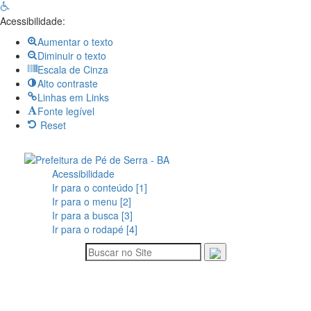
Open
toolbar
Acessibilidade:
Aumentar o texto
Diminuir o texto
Escala de Cinza
Alto contraste
Linhas em Links
Fonte legível
Reset
Acessibilidade
Ir para o conteúdo [1]
Ir para o menu [2]
Ir para a busca [3]
Ir para o rodapé [4]
Siga-nos