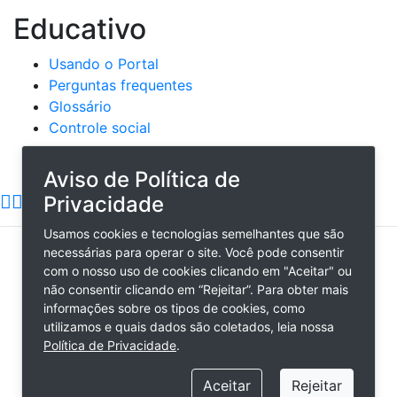
Educativo
Usando o Portal
Perguntas frequentes
Glossário
Controle social
REDES SOCIAIS
Aviso de Política de
Privacidade
Usamos cookies e tecnologias semelhantes que são
necessárias para operar o site. Você pode consentir
PREFEITURA DE PÉ DE SERRA / BA
com o nosso uso de cookies clicando em "Aceitar" ou
AVENIDA LUIZ VIANA FILHO, 150, CENTRO PÉ DE
não consentir clicando em “Rejeitar”. Para obter mais
SERRA - BA
informações sobre os tipos de cookies, como
CEP: 44655-000
utilizamos e quais dados são coletados, leia nossa
TELEFONE:
(75) 3660-2085
Política de Privacidade
.
Desenvolvido por:
Município Digital
Aceitar
Rejeitar